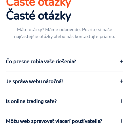
Časté otázky
Časté otázky
Máte otázky? Máme odpovede. Pozrite si naše
najčastejšie otázky alebo nás kontaktujte priamo.
Čo presne robia vaše riešenia?
Naše nástroje využívajú moderné technológie na
Je správa webu náročná?
automatizáciu procesov a zlepšenie výkonu vašej
stránky.
Nemusíte mať obavy, rozhranie je veľmi priateľské k
Is online trading safe?
používateľovi. Každý ho zvládne ovládať bez problémov.
Definitely, you can give permission to all of your team
Môžu web spravovať viacerí používatelia?
members and can set their roles based on their position
to manage it in your institution.