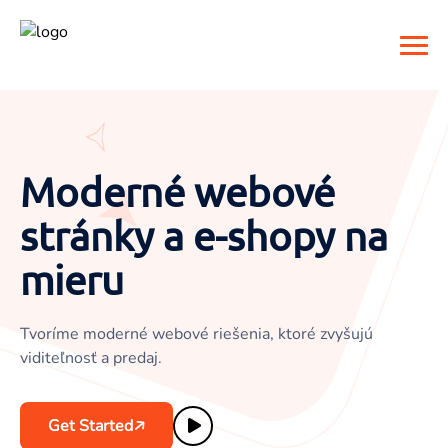
Domov
O nás
Moderné webové
stránky a e-shopy na
Služby
mieru
Galéria
Webové stránky
Tvoríme moderné webové riešenia, ktoré zvyšujú
Referencie
E-shopy
viditeľnosť a predaj.
Kontakt
Grafika
Get Started