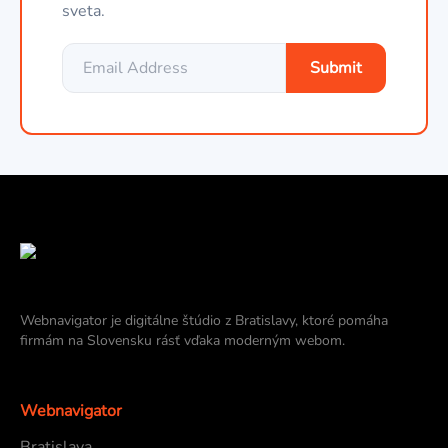
sveta.
Submit
Webnavigator je digitálne štúdio z Bratislavy, ktoré pomáha
firmám na Slovensku rásť vďaka moderným webom.
Webnavigator
Bratislava