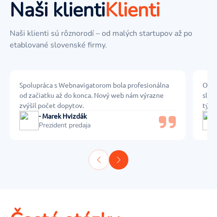
Naši klienti
Klienti
Naši klienti sú rôznorodí – od malých startupov až po
etablované slovenské firmy.
Spolupráca s Webnavigatorom bola profesionálna
Oceň
od začiatku až do konca. Nový web nám výrazne
služ
zvýšil počet dopytov.
týžd
- Marek Hvizdák
Prezident predaja