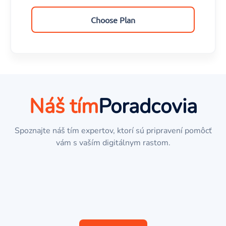
Choose Plan
Náš tím
Poradcovia
Spoznajte náš tím expertov, ktorí sú pripravení pomôcť
Dianne Russell
vám s vaším digitálnym rastom.
Theresa Webb
Business Consultant
Courtney Henry
Strategic Advisor
Albert Flores
Management Consultant
Development Specialist