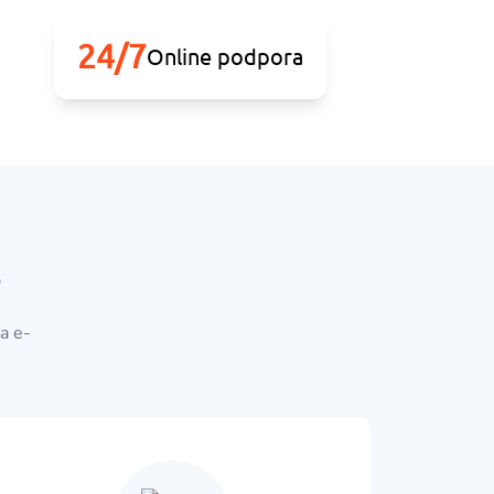
24/7
Online podpora
a e-