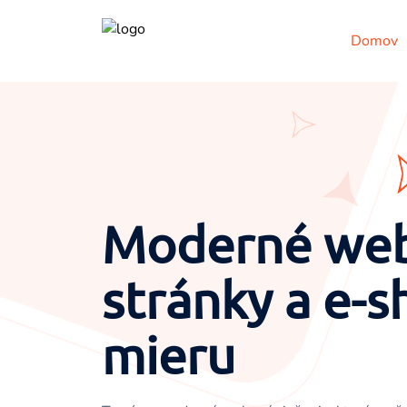
Domov
Moderné we
stránky a e-s
mieru