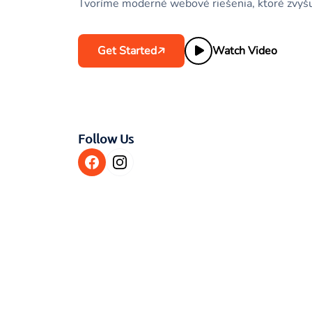
Tvoríme moderné webové riešenia, ktoré zvyšuj
Get Started
Watch Video
Follow Us