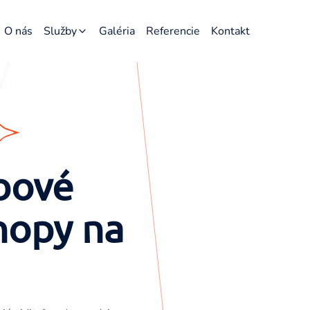
O nás
Služby
Galéria
Referencie
Kontakt
Webové stránky
E-shopy
Grafika
SEO
bové
hopy na