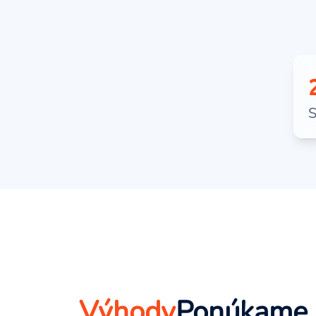
S
Výhody
Ponúkame